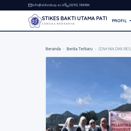
info@stikesbup.ac.id
(0295) 384984
STIKES BAKTI UTAMA PATI
PROFIL
CERDAS BERKARYA
Beranda
›
Berita Terbaru
›
IZAH NIA DKK RES