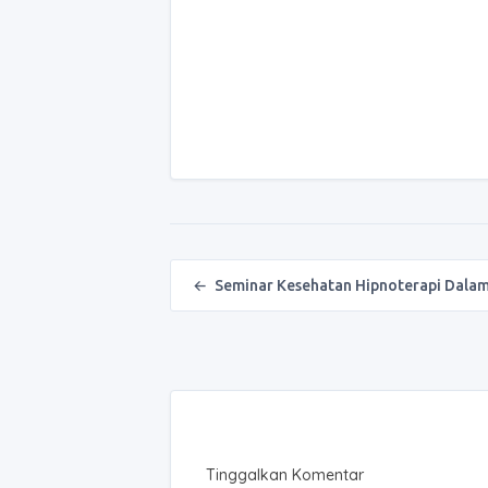
Post navigation
←
Seminar Kesehatan Hipnoterapi Dala
Tinggalkan Komentar