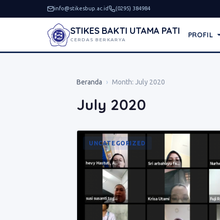
info@stikesbup.ac.id
(0295) 384984
STIKES BAKTI UTAMA PATI
PROFIL
CERDAS BERKARYA
Beranda
›
Month:
July 2020
July 2020
UNCATEGORIZED