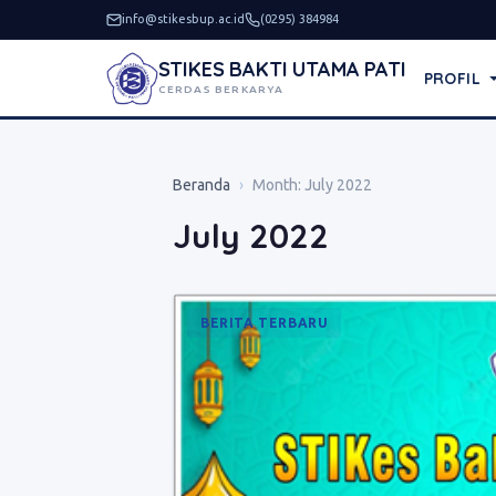
info@stikesbup.ac.id
(0295) 384984
STIKES BAKTI UTAMA PATI
PROFIL
CERDAS BERKARYA
Beranda
›
Month:
July 2022
July 2022
BERITA TERBARU