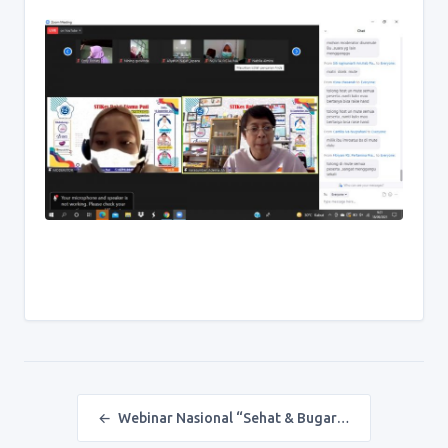
Post navigation
←
Webinar Nasional “Sehat & Bugar…