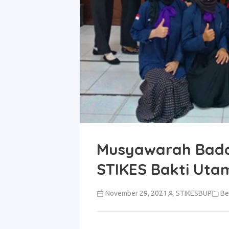
Musyawarah Bada
STIKES Bakti Uta
November 29, 2021
STIKESBUP
Ber