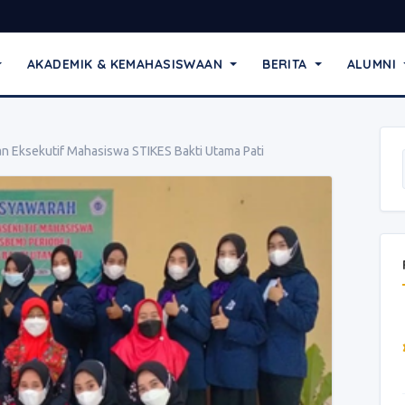
AKADEMIK & KEMAHASISWAAN
BERITA
ALUMNI
 Eksekutif Mahasiswa STIKES Bakti Utama Pati