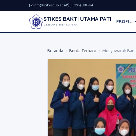
info@stikesbup.ac.id
(0295) 384984
STIKES BAKTI UTAMA PATI
PROFIL
CERDAS BERKARYA
Beranda
›
Berita Terbaru
›
Musyawarah Badan