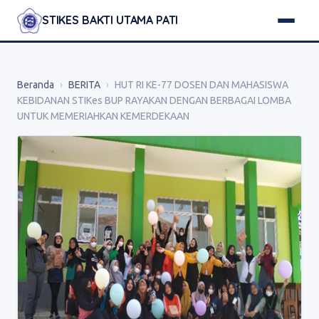
STIKES BAKTI UTAMA PATI
Beranda
›
BERITA
›
HUT RI KE-77 DOSEN DAN MAHASISWA
KEBIDANAN STIKes BUP RAYAKAN DENGAN BERBAGAI LOMBA
UNTUK MEMERIAHKAN KEMERDEKAAN