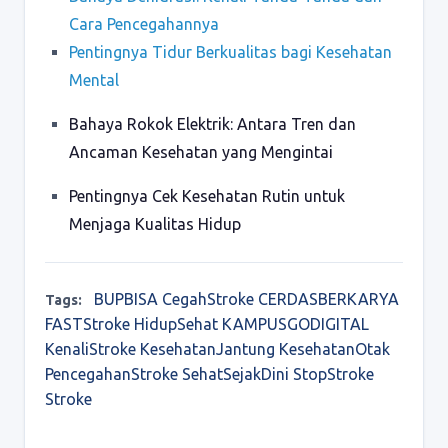
Cara Pencegahannya
Pentingnya Tidur Berkualitas bagi Kesehatan
Mental
Bahaya Rokok Elektrik: Antara Tren dan
Ancaman Kesehatan yang Mengintai
Pentingnya Cek Kesehatan Rutin untuk
Menjaga Kualitas Hidup
BUPBISA
CegahStroke
CERDASBERKARYA
Tags:
FASTStroke
HidupSehat
KAMPUSGODIGITAL
KenaliStroke
KesehatanJantung
KesehatanOtak
PencegahanStroke
SehatSejakDini
StopStroke
Stroke